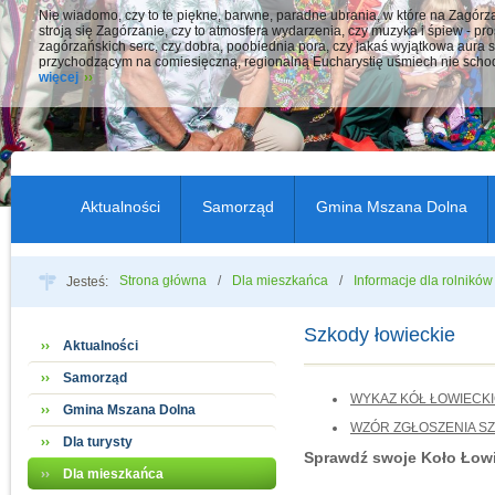
Nie wiadomo, czy to te piękne, barwne, paradne ubrania, w które na Zagór
stroją się Zagórzanie, czy to atmosfera wydarzenia, czy muzyka i śpiew - pro
zagórzańskich serc, czy dobra, poobiednia pora, czy jakaś wyjątkowa aura s
przychodzącym na comiesięczną, regionalną Eucharystię uśmiech nie schod
więcej
Aktualności
Samorząd
Gmina Mszana Dolna
Strona główna
Dla mieszkańca
Informacje dla rolników
Jesteś:
Szkody łowieckie
Aktualności
Samorząd
WYKAZ KÓŁ ŁOWIECK
Gmina Mszana Dolna
WZÓR ZGŁOSZENIA SZ
Dla turysty
Sprawdź swoje Koło Łow
Dla mieszkańca