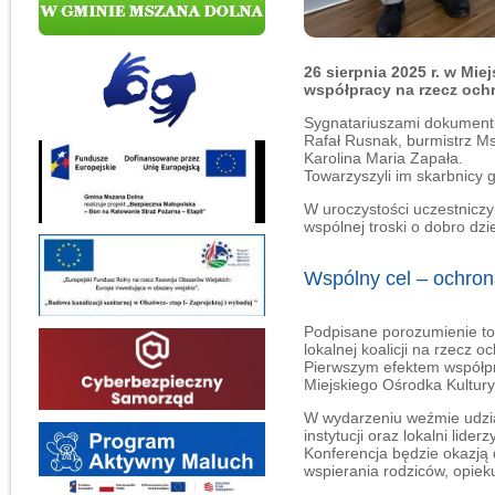
26 sierpnia 2025 r. w Mi
współpracy na rzecz och
Sygnatariuszami dokumentu
Rafał Rusnak, burmistrz Ms
Karolina Maria Zapała.
Towarzyszyli im skarbnicy 
W uroczystości uczestniczy
wspólnej troski o dobro dzi
Wspólny cel – ochro
Podpisane porozumienie to
lokalnej koalicji na rzecz 
Pierwszym efektem współpr
Miejskiego Ośrodka Kultury
W wydarzeniu weźmie udział
instytucji oraz lokalni liderzy
Konferencja będzie okazją
wspierania rodziców, opieku