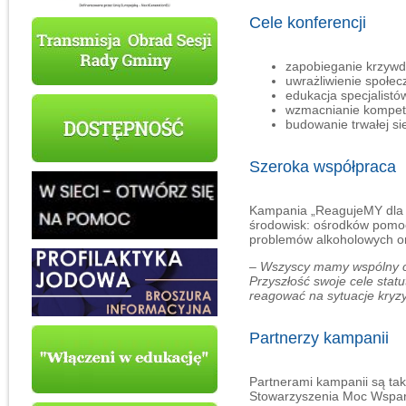
Cele konferencji
zapobieganie krzywdz
uwrażliwienie społe
edukacja specjalistó
wzmacnianie kompete
budowanie trwałej siec
Szeroka współpraca
Kampania „ReagujeMY dla D
środowisk: ośrodków pomoc
problemów alkoholowych or
– Wszyscy mamy wspólny ce
Przyszłość swoje cele statu
reagować na sytuacje kry
Partnerzy kampanii
Partnerami kampanii są ta
Stowarzyszenia Moc Wspar