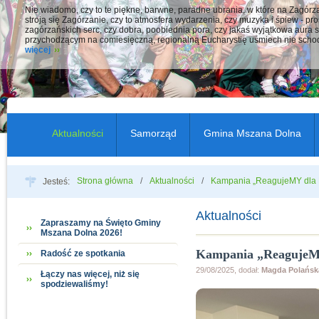
Nie wiadomo, czy to te piękne, barwne, paradne ubrania, w które na Zagór
stroją się Zagórzanie, czy to atmosfera wydarzenia, czy muzyka i śpiew - pro
zagórzańskich serc, czy dobra, poobiednia pora, czy jakaś wyjątkowa aura s
przychodzącym na comiesięczną, regionalną Eucharystię uśmiech nie schod
więcej
Aktualności
Samorząd
Gmina Mszana Dolna
Strona główna
Aktualności
Kampania „ReagujeMY dla 
Jesteś:
Aktualności
Zapraszamy na Święto Gminy
Mszana Dolna 2026!
Kampania „ReagujeM
Radość ze spotkania
29/08/2025, dodał:
Magda Polańsk
Łączy nas więcej, niż się
spodziewaliśmy!