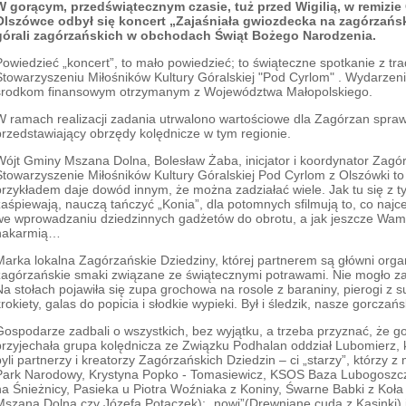
W gorącym, przedświątecznym czasie, tuż przed Wigilią, w remizie
Olszówce odbył się koncert „Zajaśniała gwiozdecka na zagórzański
górali zagórzańskich w obchodach Świąt Bożego Narodzenia.
Powiedzieć „koncert”, to mało powiedzieć; to świąteczne spotkanie z tra
Stowarzyszeniu Miłośników Kultury Góralskiej "Pod Cyrlom" . Wydarzenie
środkom finansowym otrzymanym z Województwa Małopolskiego.
W ramach realizacji zadania utrwalono wartościowe dla Zagórzan spraw
przedstawiający obrzędy kolędnicze w tym regionie.
Wójt Gminy Mszana Dolna, Bolesław Żaba, inicjator i koordynator Zagórz
Stowarzyszenie Miłośników Kultury Góralskiej Pod Cyrlom z Olszówki to
przykładem daje dowód innym, że można zadziałać wiele. Jak tu się z t
zaśpiewają, nauczą tańczyć „Konia”, dla potomnych sfilmują to, co najce
we wprowadzaniu dziedzinnych gadżetów do obrotu, a jak jeszcze Wam ma
nakarmią…
Marka lokalna Zagórzańskie Dziedziny, której partnerem są główni orga
zagórzańskie smaki związane ze świątecznymi potrawami. Nie mogło za
Na stołach pojawiła się zupa grochowa na rosole z baraniny, pierogi z 
krokiety, galas do popicia i słodkie wypieki. Był i śledzik, nasze gorcza
Gospodarze zadbali o wszystkich, bez wyjątku, a trzeba przyznać, że g
przyjechała grupa kolędnicza ze Związku Podhalan oddział Lubomierz,
byli partnerzy i kreatorzy Zagórzańskich Dziedzin – ci „starzy”, którzy
Park Narodowy, Krystyna Popko - Tomasiewicz, KSOS Baza Lubogoszc
na Śnieżnicy, Pasieka u Piotra Woźniaka z Koniny, Śwarne Babki z Koł
Mszana Dolna czy Józefa Potaczek); „nowi”(Drewniane cuda z Kasinki) i 