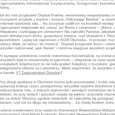
Zagórzańskiemu Informatorowi Turystycznemu, Grzegorzowi i kościeln
Dolnej…
Byli też nasi przyjaciele! Dopisał Kraków; niesamowitą niespodziankę z
uroczystość przybyła z mężem i Justyna „Odkrywając Beskidy”, a razem z
próbował opanować tata… Na szczęście usidlił ich na krzesłach występ
Zagórzanami świętowała też „nasza” już Monia z Limanowej – „Mamo, a
chłopakami i rozbrajającym uśmiechem! Nie zabrakło Państwa Jakubiak
swoim klimatycznym domu; gospodarzy miejsca, czyli strażaków z Olszó
Naczelnikiem. Lepiej nie zapomnieć o KGW Olszówka - to przecież muz
kobiecy skład „do tańca i do różańca”. Dopisali przyjaciele domu i rodzin
wszystko nadzorował „ujek Stasek” i rodzinna księgowa wszelkich projek
Po występie uzdolnionej czwórki rodzeństwa Kościelniaków, na scenie po
wszystkich była to niesamowita przyjemność – obejrzenie na żywo wystę
przeglądach kolędniczych to nie lada gratka! Kolędnicy z muzykami, gwiaz
pielęgnowana właśnie na Lubomierzu. Warto wspomnieć, że wszystko zo
na kanale
YT Zagórzańskich Dziedzin
❗
Przy okazji spotkania w Olszówce można było porozmawiać i zrobić sob
zazwyczaj brakuje czasu, powspominać wszystkie wspólne dziedzinne dzi
podsumowanie roku, a dobrych wspomnień i wesołych momentów nie bra
siedzieć, bo przy stołach i gościach uwijały się piękne i pracowite olszo
tam na dobre! Wszyscy zgodnie stwierdzili, że najtrudniej się pożegnać,
planami, czyli nie na długo się rozstawaliśmy… Za chwilę bowiem znów
Zadanie zrealizowano przy wsparciu finansowym Województwa Małopol
wydarzeniem objął Witold Kozłowski, Marszałek Województwa Małopols