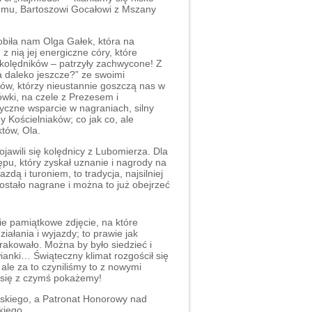
emu, Bartoszowi Gocałowi z Mszany
robiła nam Olga Gałek, która na
 nią jej energiczne córy, które
 kolędników – patrzyły zachwycone! Z
 daleko jeszcze?” ze swoimi
ów, którzy nieustannie goszczą nas w
wki, na czele z Prezesem i
yczne wsparcie w nagraniach, silny
y Kościelniaków; co jak co, ale
tów, Ola.
jawili się kolędnicy z Lubomierza. Dla
pu, który zyskał uznanie i nagrody na
dą i turoniem, to tradycja, najsilniej
stało nagrane i można to już obejrzeć
ie pamiątkowe zdjęcie, na które
ałania i wyjazdy; to prawie jak
kowało. Można by było siedzieć i
wianki… Świąteczny klimat rozgościł się
 ale za to czyniliśmy to z nowymi
 się z czymś pokażemy!
skiego, a Patronat Honorowy nad
kiego.