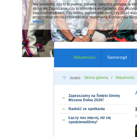
Nie wiadomo, czy to te piękne, barwne, paradne ubrania, w kt
stroją się Zagórzanie, czy to atmosfera wydarzenia, czy muzyka 
zagórzańskich serc, czy dobra, poobiednia pora, czy jakaś wyj
przychodzącym na comiesięczną, regionalną Eucharystię uśmi
więcej
Aktualności
Samorząd
Strona główna
Aktualności
Jesteś:
Zapraszamy na Święto Gminy
Mszana Dolna 2026!
Radość ze spotkania
0
Łączy nas więcej, niż się
spodziewaliśmy!