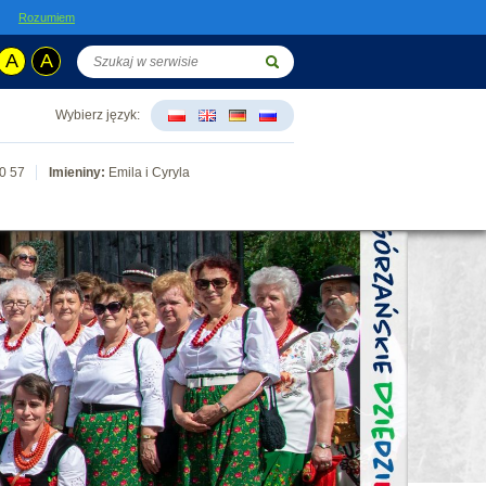
Rozumiem
A
A
Wybierz język:
0
57
Imieniny:
Emila i Cyryla