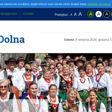
wa ciasteczek (cookies), dzięki którym nasz serwis może działać lepiej.
Dowiedz się więcej
A
A
A
A
 dostępności
Kontakt
A
Powiększ:
A
Sobota
, 8 sierpnia 2026, godzina
1