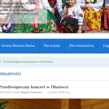
óre na Zagórzańską Mszę św.
i śpiew - prosto z
ątkowa aura sprawiają, że
ech nie schodzi z ust?
czytaj
Gmina Mszana Dolna
Dla turysty
Dla mieszkańca
Zag
Przedświąteczny koncert w Olszówce
Aktualności
Przedświąteczny koncert w Olszówce
3/01/2024, dodał:
Magda Polańska
czytano: 4079 razy