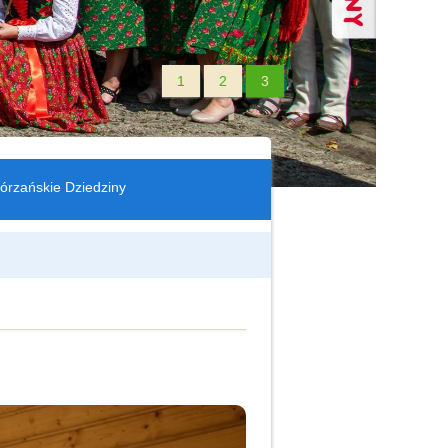
1
2
3
órzańskie Dziedziny