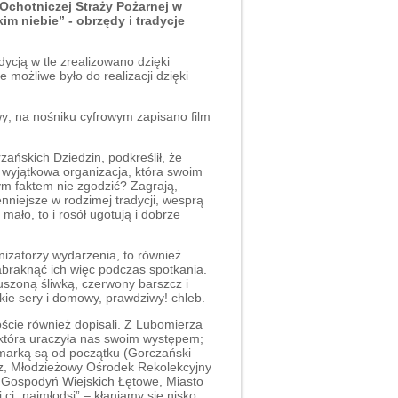
 Ochotniczej Straży Pożarnej w
m niebie” - obrzędy i tradycje
dycją w tle zrealizowano dzięki
 możliwe było do realizacji dzięki
y; na nośniku cyfrowym zapisano film
ańskich Dziedzin, podkreślił, że
 wyjątkowa organizacja, która swoim
ym faktem nie zgodzić? Zagrają,
nniejsze w rodzimej tradycji, wesprą
ło, to i rosół ugotują i dobrze
nizatorzy wydarzenia, to również
braknąć ich więc podczas spotkania.
suszoną śliwką, czerwony barszcz i
ńskie sery i domowy, prawdziwy! chleb.
oście również dopisali. Z Lubomierza
 która uraczyła nas swoim występem;
 z marką są od początku (Gorczański
z, Młodzieżowy Ośrodek Rekolekcyjny
a Gospodyń Wiejskich Łętowe, Miasto
ci „najmłodsi” – kłaniamy się nisko